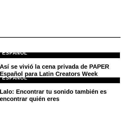
ESPAÑOL
E
Así se vivió la cena privada de PAPER
Ci
Español para Latin Creators Week
en
ESPAÑOL
Lalo: Encontrar tu sonido también es
encontrar quién eres