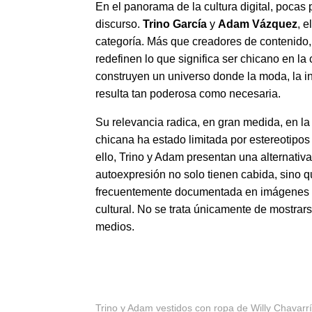
En el panorama de la cultura digital, pocas 
discurso.
Trino García
y
Adam Vázquez
, e
categoría. Más que creadores de contenido
redefinen lo que significa ser chicano en l
construyen un universo donde la moda, la i
resulta tan poderosa como necesaria.
Su relevancia radica, en gran medida, en la
chicana ha estado limitada por estereotipos 
ello, Trino y Adam presentan una alternativa:
autoexpresión no solo tienen cabida, sino qu
frecuentemente documentada en imágenes y v
cultural. No se trata únicamente de mostrar
medios.
Trino y Adam vestidos con ropa de Willy Chavarr