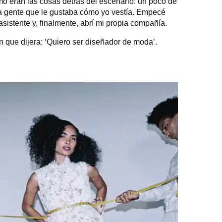
mo eran las cosas detrás del escenario: un poco de
ara gente que le gustaba cómo yo vestía. Empecé
sistente y, finalmente, abrí mi propia compañía.
que dijera: ‘Quiero ser diseñador de moda’.