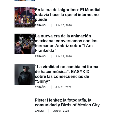
En la era del algoritmo: El Mundial
todavía hace lo que el internet no
puede
ESPAÑOL
JUN 15, 2026
La nueva era de la animación
mexicana: conversamos con los
hermanos Ambriz sobre “I Am
Frankelda”
ESPAÑOL
JUN 12, 2026
“La viralidad no cambia mi forma
de hacer música”: EASYKID
sobre las consecuencias de
“Shiny”
ESPAÑOL
JUN 11, 2026
Pieter Henket: la fotografía, la
comunidad y Birds of Mexico City
LATEST
JUN 04, 2026